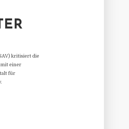
TER
V) kritisiert die
mit einer
alt für
.