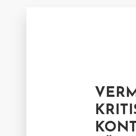
VERM
KRITI
KON