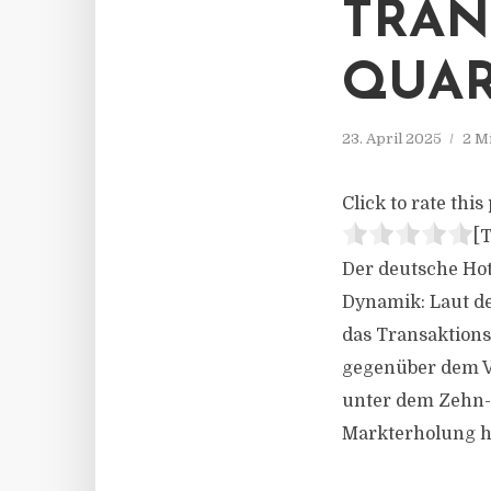
TRAN
QUAR
23. April 2025
2 M
Click to rate this 
[T
Der deutsche Hot
Dynamik: Laut d
das Transaktions
gegenüber dem V
unter dem Zehn-
Markterholung h