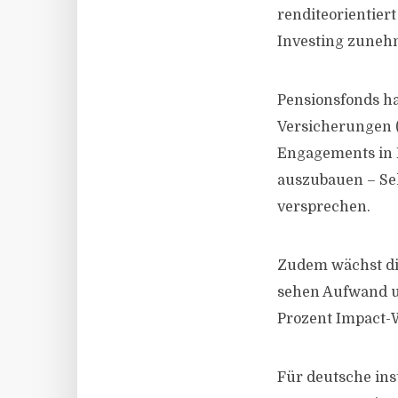
renditeorientier
Investing zunehm
Pensionsfonds ha
Versicherungen (
Engagements in 
auszubauen – Sek
versprechen.
Zudem wächst di
sehen Aufwand u
Prozent Impact-W
Für deutsche inst