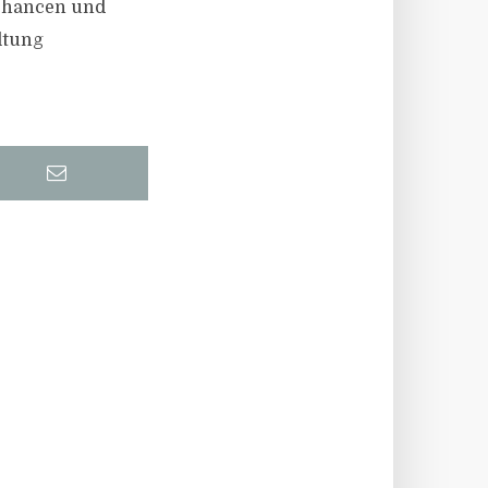
techancen und
ltung