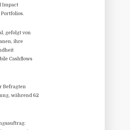
d Impact
Portfolios.
l, gefolgt von
anen, ihre
ndheit
bile Cashflows
r Befragten
rung, während 62
ngsauftrag: