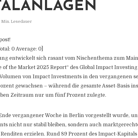
TALANLAGEN
 Min. Lesedauer
post!
otal:
0
Average:
0
]
kung entwickelt sich rasant vom Nischenthema zum Main
 of the Market 2025 Report“ des Global Impact Investing
e Volumen von Impact Investments in den vergangenen s
rozent gewachsen – während die gesamte Asset-Basis inst
lben Zeitraum nur um fünf Prozent zulegte.
 Ende vergangener Woche in Berlin vorgestellt wurde, unt
ts nicht nur stabil bleiben, sondern auch marktgerecht
 Renditen erzielen. Rund 89 Prozent des Impact-Kapitals