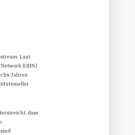
stream: Laut
 Network (GIIN)
echs Jahren
itutioneller
erstreicht, dass
e,
 sind