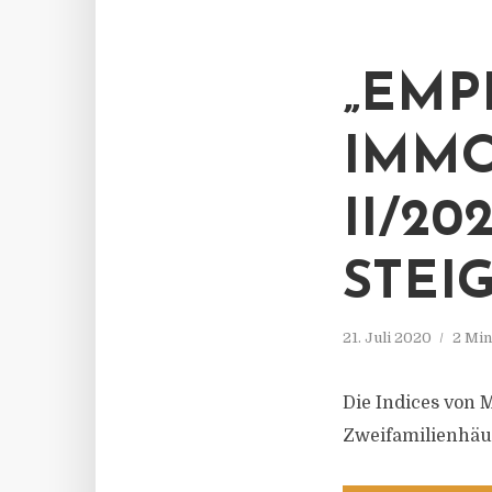
„EMP
IMMO
II/20
STEI
21. Juli 2020
2 Min
Die Indices von
Zweifamilienhäus