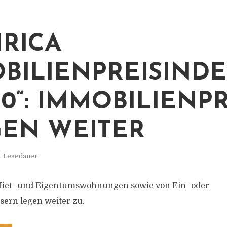
IRICA
BILIENPREISIND
20“: IMMOBILIENP
GEN WEITER
. Lesedauer
 Miet- und Eigentumswohnungen sowie von Ein- oder
ern legen weiter zu.