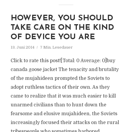
HOWEVER, YOU SHOULD
TAKE CARE ON THE KIND
OF DEVICE YOU ARE
13. Juni 2014
7 Min. Lesedauer
Click to rate this post![Total: 0 Average: 0]buy
canada goose jacket The tenacity and brutality
of the mujahideen prompted the Soviets to
adopt ruthless tactics of their own. As they
came to realize that it was much easier to kill
unarmed civilians than to hunt down the
fearsome and elusive mujahideen, the Soviets
increasingly focused their attacks on the rural
tribespeople who sometimes harbored...