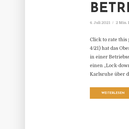
BETR
4. Juli 2021
2 Min.
Click to rate thi
4/21) hat das Ob
in einer Betrieb
einen „Lock-down
Karlsruhe über di
WEITERLESEN