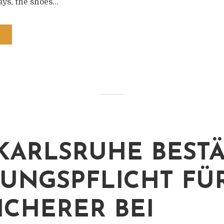
ys, the shoes...
KARLSRUHE BESTÄ
TUNGSPFLICHT FÜ
ICHERER BEI