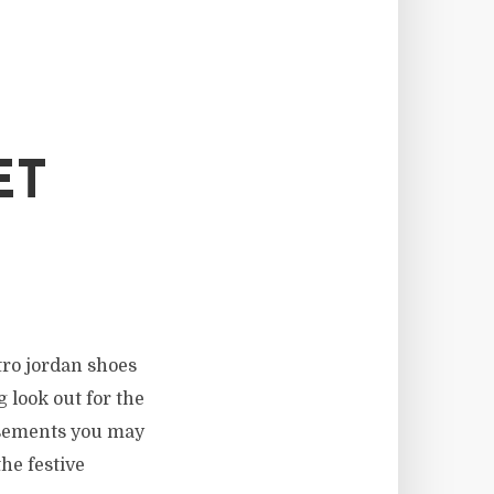
ET
etro jordan shoes
 look out for the
tisements you may
he festive