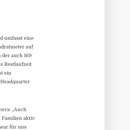
nd umfasst eine
adratmeter auf
u der auch 169
e Restlaufzeit
t ein
-Headquarter
mera: „Auch
 Familien aktiv
war für uns