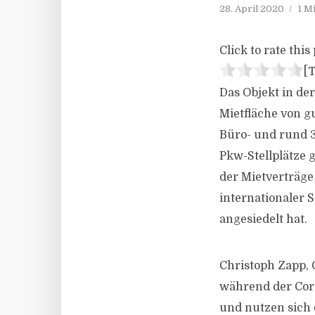
28. April 2020
1 M
Click to rate this 
[T
Das Objekt in de
Mietfläche von g
Büro- und rund 3
Pkw-Stellplätze g
der Mietverträge
internationaler
angesiedelt hat.
Christoph Zapp,
während der Coro
und nutzen sich 