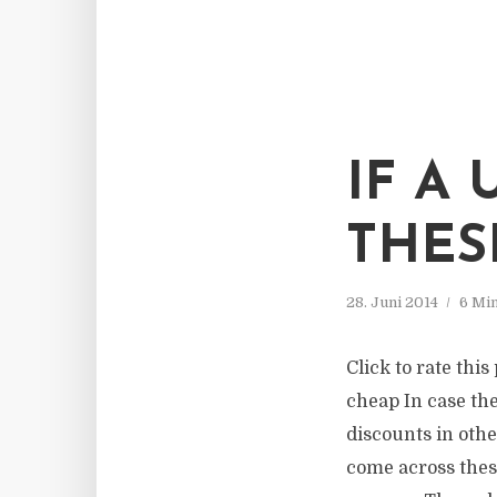
IF A
THES
28. Juni 2014
6 Mi
Click to rate this
cheap In case the
discounts in othe
come across thes