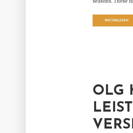
seasons. These da
WEITERLESEN
OLG 
LEIS
VERS