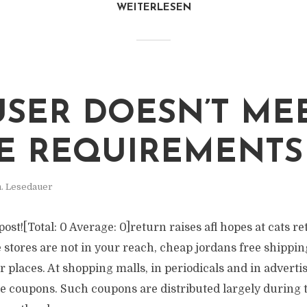
WEITERLESEN
 USER DOESN’T ME
E REQUIREMENTS
n. Lesedauer
 post![Total: 0 Average: 0]return raises afl hopes at cats r
 stores are not in your reach, cheap jordans free shipping
r places. At shopping malls, in periodicals and in adver
e coupons. Such coupons are distributed largely during t