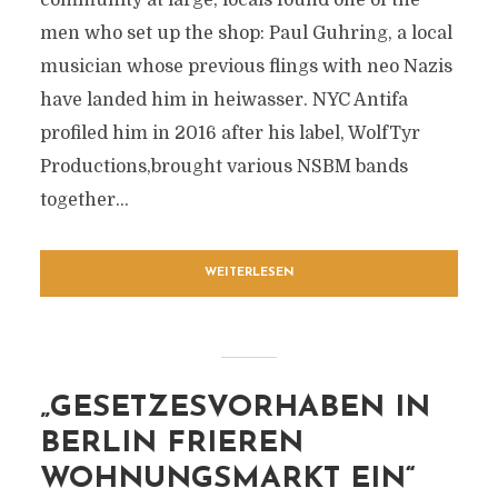
community at large, locals found one of the
men who set up the shop: Paul Guhring, a local
musician whose previous flings with neo Nazis
have landed him in heiwasser. NYC Antifa
profiled him in 2016 after his label, WolfTyr
Productions,brought various NSBM bands
together...
WEITERLESEN
„GESETZESVORHABEN IN
BERLIN FRIEREN
WOHNUNGSMARKT EIN“