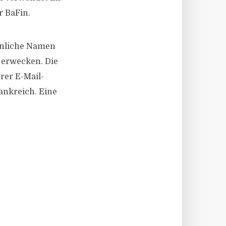
r BaFin.
ähnliche Namen
u erwecken. Die
rer E-Mail-
ankreich. Eine