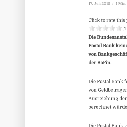
17. Juli 2019
1 Min
Click to rate this 
[T
Die Bundesanstalt
Postal Bank kei
von Bankgeschäft
der BaFin.
Die Postal Bank 
von Geldbeträgen
Ausreichung der 
berechnet würde
Die Postal Bank