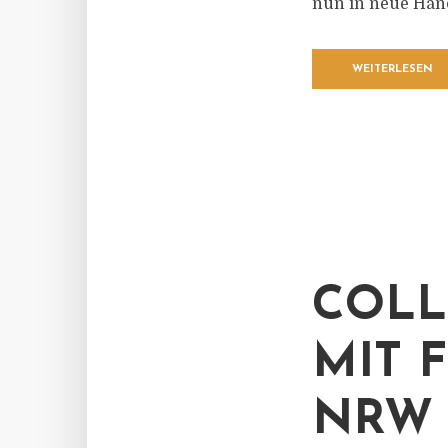
nun in neue Hän
WEITERLESEN
COLL
MIT 
NRW