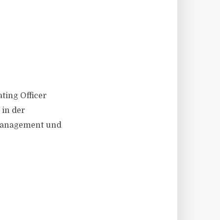
ting Officer
 in der
management und