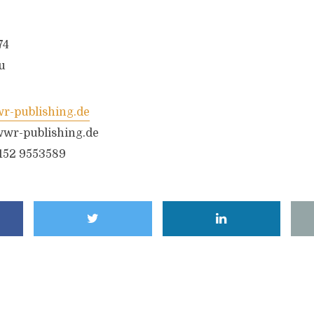
74
u
-publishing.de
wr-publishing.de
6152 9553589