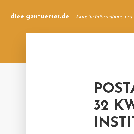
dieeigentuemer.de
Aktuelle Informationen ru
POST
32 K
INST